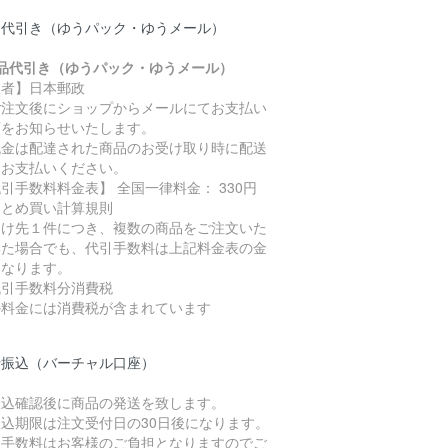
品代引き（ゆうパック・ゆうメール）
商品代引き（ゆうパック・ゆうメール）
業者】日本郵政
ご注文後にショップからメールにてお支払い
額をお知らせいたします。
代金は配達された商品のお受け取り時に配送
にお支払いください。
引手数料料金表】 全国一律料金： 330円
まとめ買い計算規則
届け先１件につき、複数の商品をご注文いた
いた場合でも、代引手数料は上記料金表の金
になります。
代引手数料分消費税
の料金には消費税が含まれています
行振込（バーチャル口座）
振込確認後に商品の発送を致します。
振込期限は注文受付日の30日後になります。
込手数料はお客様のご負担となりますのでご