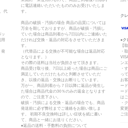
に電話連絡いただいたもののみお受けいたしま
、代
す。
ク
商品の破損・汚損の場合 商品の品質については
万全を期しておりますが、商品が破損・汚損し
パッ
ていた場合は商品到着から7日以内にご連絡いた
利用
だければ交換・返品の対応をさせていただきま
●ク
す。
【
、発
（代替品による交換が不可能な場合は返品対応
・
となります。）
VI
その際の送料は当社が負担させて頂きます。
ン
商品受け取り後、7日以上経った場合は商品にご
・
満足していただけたものと判断させていただ
っ
き、以後の返品・交換はお断りしています。
お
万が一、商品到着から７日以降に返品が発生し
ー
た場合は商品代金の30％のみの返金となります
ー
ので、ご注意下さい。
は
破損・汚損による交換・返品の場合でも、商品
・
発送前に必ず弊社までご連絡をお願い致しま
変
す。 初期不良交換時は詳しい症状を紙に書い
ご
て、商品と一緒にお送りください。
●返品の送料・手数料の負担について