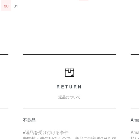
30
31
RETURN
返品について
不良品
Ama
●返品を受け付ける条件
Am
未開封・未使用のもので、商品ご到着後7日以内
払