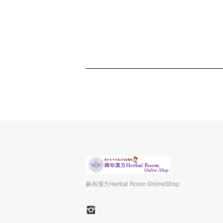
麻布漢方Herbal Room OnlineShop