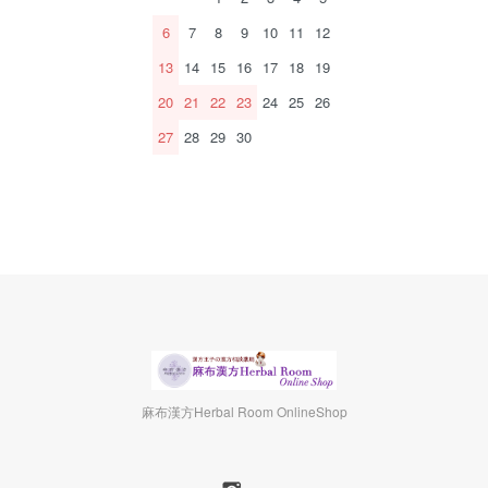
6
7
8
9
10
11
12
13
14
15
16
17
18
19
20
21
22
23
24
25
26
27
28
29
30
麻布漢方Herbal Room OnlineShop