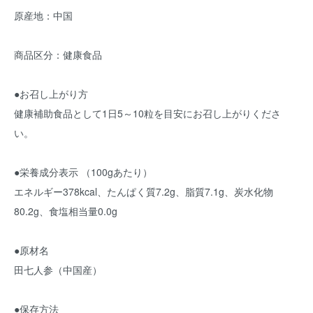
原産地：中国
商品区分：健康食品
●お召し上がり方
健康補助食品として1日5～10粒を目安にお召し上がりくださ
い。
●栄養成分表示 （100gあたり）
エネルギー378kcal、たんぱく質7.2g、脂質7.1g、炭水化物
80.2g、食塩相当量0.0g
●原材名
田七人参（中国産）
●保存方法